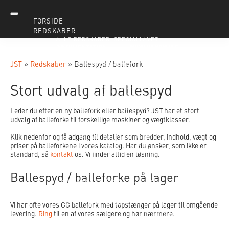
FORSIDE
REDSKABER
ALLE REDSKABER
SPECIALLAVET
DOKUMENTATION
MH30 HY KOBLING
MASKINER
JST
»
Redskaber
»
Ballespyd / ballefork
SKOVLE OG REDSKABER TIL GRAVEMASKINER
SE KATALOG | 800-1.400 KG
SE KATALOG | 1.400-2.000 KG
Stort udvalg af ballespyd
SE KATALOG | 2.000-2.800 KG
SE KATALOG | 2.800-4.000 KG
SE KATALOG | 4.000-6.000 KG
SE KATALOG | 6.000-9.000 KG
Leder du efter en ny ballefork eller ballespyd? JST har et stort
SE KATALOG | 9.000-12.000 KG
udvalg af balleforke til forskellige maskiner og vægtklasser.
SE KATALOG | 12.000-16.000 KG
SE KATALOG | 16.000-20.000 KG
Klik nedenfor og få adgang til detaljer som bredder, indhold, vægt og
SE KATALOG | 20.000-25.000 KG
priser på balleforkene i vores katalog. Har du ønsker, som ikke er
SE KATALOG | 25.000-32.000 KG
SE KATALOG | 32.000-40.000 KG
standard, så
kontakt
os. Vi finder altid en løsning.
SE KATALOG | 40.000-50.000 KG
SE KATALOG | 50.000-60.000 KG
Ballespyd / balleforke på lager
HURTIGSKIFT, TILTPOWER OG ADAPTER
REDSKABER TIL LÆSSEMASKINER
SE KATALOG | 1.200-8.500 KG
SE KATALOG | 8.500-40.000 KG
REDSKABER TIL FRONTLÆSSERE
Vi har ofte vores GG ballefork med topstænger på lager til omgående
SE KATALOG | FRONTLÆSSER
levering.
Ring
til en af vores sælgere og hør nærmere.
KATALOGER
HOVEDKATALOG 2026
REDSKABER TIL LÆSSE- OG