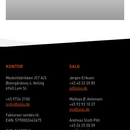
KONTOR
SALG
Maskinfabrikken JST A/S
Jørgen Eriksen
Østergårdsvej 4, Velling
+45 40 33 20 85
6940 Lem St.
je@jstas.dk
+45 9734 3100
Mathias Ø. Antonsen
ordre@jstas.dk
+45 92 92 10 37
ma@jstas.dk
Fakturaer sendes til:
EAN: 5790002643675
Andreas Sloth Pihl
+45 26 25 50 59