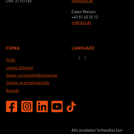
asp@jstas.dk
CVR: 31157765
Esben Nielsen
+45 81 40 25 12
en@jstas.dk
FIRMA
LANGUAGE
Profil
Ledige stillinger
Salgs- og leveringsbetingelser
Cookie og privatlivspolitik
Kontakt
Alle produkter forhandles kun