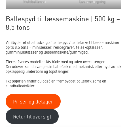
Multiballefork
Løs overbygning
Ballespyd til læssemaskine | 500 kg –
8,5 tons
Vi tilbyder et stort udvalg af ballespyd / balleforke til læssemaskiner
op til 8,5 tons – minilæsser, rendegraver, teleskoplæsser,
gummihjulslæsser og læssemaskine/gummiged.
Flere af vores modeller fås både med og uden overstænger.
Derudover kan du vælge din ballefork med mekanisk eller hydraulisk
opklappelig underbom og topstænger.
I kategorien finder du også en frembygget ballefork samt en
rundballeafvikler.
Priser og detaljer
Retur til oversigt