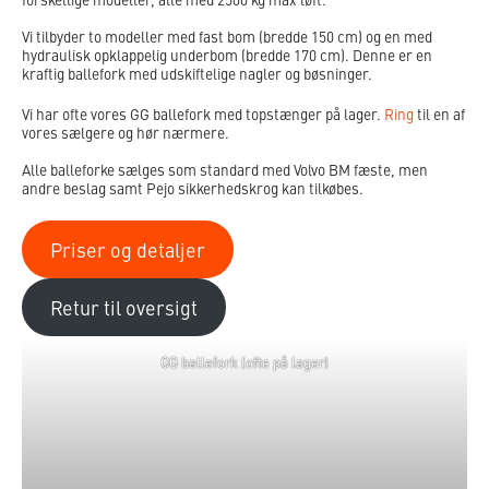
Vi tilbyder to modeller med fast bom (bredde 150 cm) og en med
hydraulisk opklappelig underbom (bredde 170 cm). Denne er en
kraftig ballefork med udskiftelige nagler og bøsninger.
Vi har ofte vores GG ballefork med topstænger på lager.
Ring
til en af
vores sælgere og hør nærmere.
Alle balleforke sælges som standard med Volvo BM fæste, men
andre beslag samt Pejo sikkerhedskrog kan tilkøbes.
Priser og detaljer
Retur til oversigt
GG ballefork (ofte på lager)