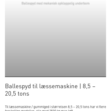
Ballespyd med mekanisk opklappelig underbom
Ballespyd til læssemaskine | 8,5 –
20,5 tons
Til læssemaskine / gummiged i størrelsen 8,5 – 20,5 tons har vi flere
forskellige modeller, alle med 2500 kg max løft.