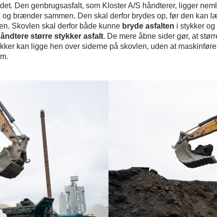
et. Den genbrugsasfalt, som Kloster A/S håndterer, ligger nemli
ak og brænder sammen. Den skal derfor brydes op, før den kan l
ren. Skovlen skal derfor både kunne
bryde asfalten
i stykker og
åndtere større stykker asfalt
. De mere åbne sider gør, at størr
ykker kan ligge hen over siderne på skovlen, uden at maskinfør
em.