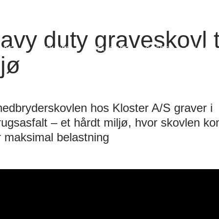
F
avy duty graveskovl ti
ABER
MASKINER
KATALOGER
CASES
OM OS
ljø
edbryderskovlen hos Kloster A/S graver i
ugsasfalt – et hårdt miljø, hvor skovlen k
 maksimal belastning