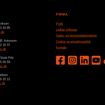
FIRMA
riksen
Profil
3 20 85
Ledige stillinger
.dk
Salgs- og leveringsbetingelser
 Ø. Antonsen
Cookie og privatlivspolitik
2 10 37
Kontakt
s.dk
Sloth Pihl
5 50 59
as.dk
ielsen
0 25 12
s.dk