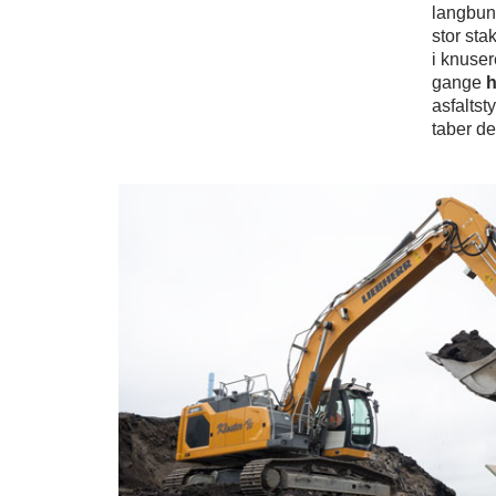
langbund
stor st
i knuse
gange
h
asfaltst
taber d