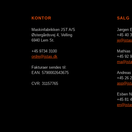
KONTOR
SALG
Maskinfabrikken JST A/S
Jørgen E
Østergårdsvej 4, Velling
+45 40 3
6940 Lem St.
je@jstas
+45 9734 3100
Mathias
ordre@jstas.dk
+45 92 9
ma@jsta
Fakturaer sendes til:
EAN: 5790002643675
Andreas 
+45 26 2
asp@jst
CVR: 31157765
Esben N
+45 81 4
en@jsta