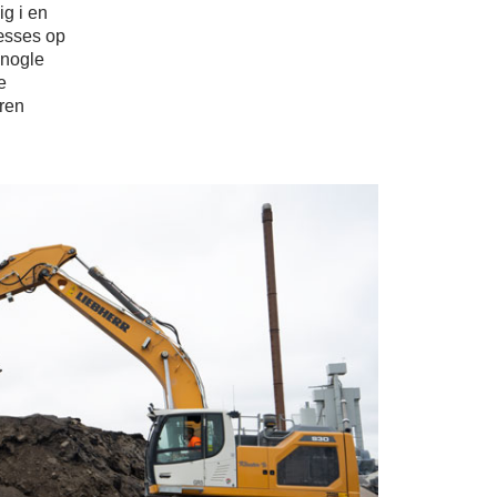
g i en
æsses op
 nogle
e
eren