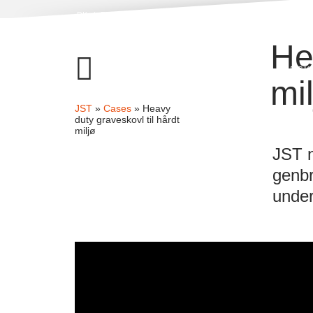
DK
EN
DE
He
FORSIDE
REDSK
mi
JST
»
Cases
»
Heavy
duty graveskovl til hårdt
miljø
JST n
genbr
under