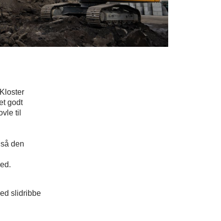
Kloster
et godt
vle til
 så den
ned.