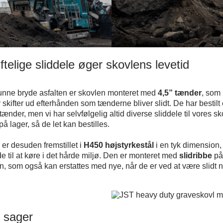
ftelige sliddele øger skovlens levetid
kunne bryde asfalten er skovlen monteret med
4,5” tænder
, som 
 skifter ud efterhånden som tænderne bliver slidt. De har bestilt 
 tænder, men vi har selvfølgelig altid diverse sliddele til vores sko
på lager, så de let kan bestilles.
er desuden fremstillet i
H450 højstyrkestål
i en tyk dimension,
e til at køre i det hårde miljø. Den er monteret med
slidribbe
på
, som også kan erstattes med nye, når de er ved at være slidt 
 sager