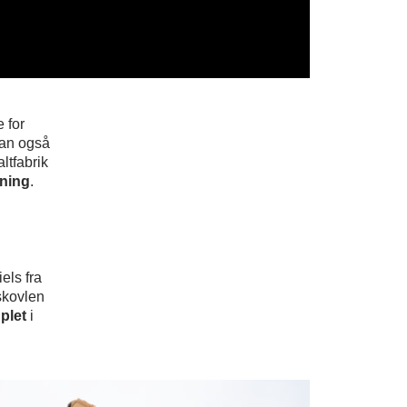
 for
man også
ltfabrik
ning
.
els fra
skovlen
plet
i