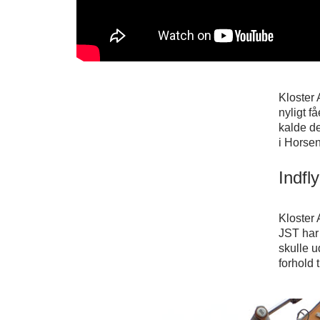
Kloster 
nyligt f
kalde de
i Horsen
Indfl
Kloster
JST har
skulle u
forhold 