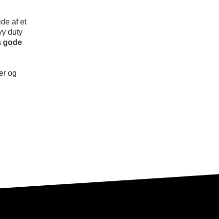
de af et
vy duty
a gode
er og