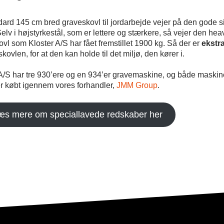
ard 145 cm bred graveskovl til jordarbejde vejer på den gode si
lv i højstyrkestål, som er lettere og stærkere, så vejer den hea
vl som Kloster A/S har fået fremstillet 1900 kg. Så der er
ekstr
 skovlen, for at den kan holde til det miljø, den kører i.
A/S har tre 930’ere og en 934’er gravemaskine, og både maskin
r købt igennem vores forhandler,
JMM Group
.
æs mere om speciallavede redskaber her