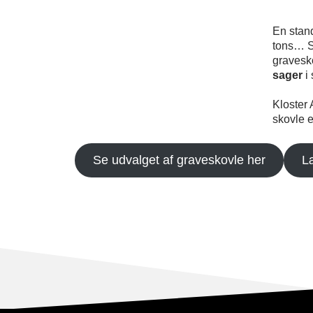
En stand
tons… Se
gravesko
sager
i
Kloster 
skovle e
Se udvalget af graveskovle her
L