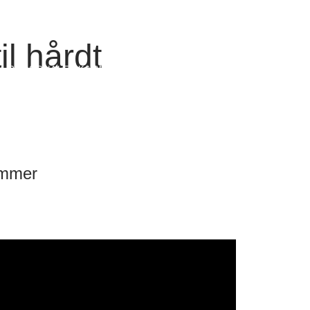
ORHANDLER LOGIN
l hårdt
PERSONALE
KARRIERE
KONTAKT
ommer