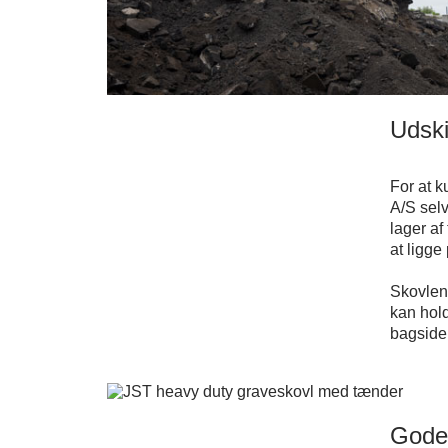
Udski
For at 
A/S selv
lager af
at ligge 
Skovlen 
kan hold
bagsiden
Gode