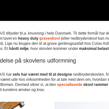
A/S tilbyder bl.a. knusning i hele Danmark. Til dette formål har de
ået lavet en
heavy duty
graveskovl
(eller nedbryderskovl kan 
t). Lige nu bruges den til at grave genbrugsasfalt hos Colas Asfa
s. Et
hårdt miljø
, hvor skovlen kommer under
maksimal belast
ydelse på skovlens udformning
 A/S har
selv har været med til at designe
nedbryderskovlen. Ni
 været ude hos virksomheden for at tale med dem om, hvordan 
dformes. Dermed sikrer vi, at den
speciallavede
skovl rammer 
til kundens ønsker og krav.