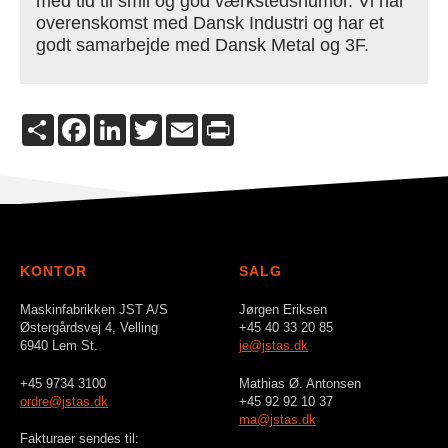
med tid til smil og god værkstedshumor. Vi har
overenskomst med Dansk Industri og har et
godt samarbejde med Dansk Metal og 3F.
Share
Facebook
LinkedIn
Twitter
Email
Print
KONTOR
SALG
Maskinfabrikken JST A/S
Jørgen Eriksen
Østergårdsvej 4, Velling
+45 40 33 20 85
6940 Lem St.
je@jstas.dk
+45 9734 3100
Mathias Ø. Antonsen
ordre@jstas.dk
+45 92 92 10 37
ma@jstas.dk
Fakturaer sendes til: