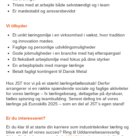
Trives med at arbejde både selvstændigt og i team
Er mødestabil og ansvarsbevidst
Vi tilbyder
Et unikt læringsmiljø i en virksomhed i vækst, hvor tradition
og innovation mødes.
Faglige og personlige udviklingsmuligheder
Gode jobmuligheder i en branche med høj efterspørgsel
Et fleksibelt arbejdsmiljø med fokus på dine styrker
En arbejdsplads med mange lærlinge
Betalt fagligt kontingent til Dansk Metal
Hos JST tror vi på et stærkt lærlingefællesskab! Derfor
arrangerer vi en række spændende sociale og faglige aktiviteter
for vores lærlinge – fx lærlingebesøg, deltagelse på dyrskuer,
fælles spisning og teambuilding. Senest deltog tre af vores
lærlinge på Euroskills 2025 – som en del af JST’s egen stand!
Er du interesseret?
Er du klar til at starte din karriere som industritekniker lærling og
blive en del af vores succes? Ring til Uddannelsesansvarlig