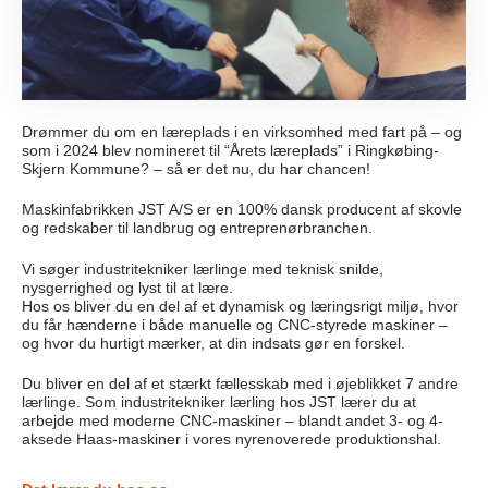
Drømmer du om en læreplads i en virksomhed med fart på – og
som i 2024 blev nomineret til “Årets læreplads” i Ringkøbing-
Skjern Kommune? – så er det nu, du har chancen!
Maskinfabrikken JST A/S er en 100% dansk producent af skovle
og redskaber til landbrug og entreprenørbranchen.
Vi søger industritekniker lærlinge med teknisk snilde,
nysgerrighed og lyst til at lære.
Hos os bliver du en del af et dynamisk og læringsrigt miljø, hvor
du får hænderne i både manuelle og CNC-styrede maskiner –
og hvor du hurtigt mærker, at din indsats gør en forskel.
Du bliver en del af et stærkt fællesskab med i øjeblikket 7 andre
lærlinge. Som industritekniker lærling hos JST lærer du at
arbejde med moderne CNC-maskiner – blandt andet 3- og 4-
aksede Haas-maskiner i vores nyrenoverede produktionshal.