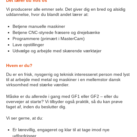
Det lærer du hos os
Vi producerer alle emner selv. Det giver dig en bred og alsidig
uddannelse, hvor du blandt andet lærer at:
Betjene manuelle maskiner
Betjene CNC-styrede fræsere og drejebænke
Programmere (primært i MasterCam)
Lave opstillinger
Udvælge og arbejde med skærende værktøjer
Hvem er du?
Du er en frisk, nysgerrig og teknisk interesseret person med lyst
til at arbejde med metal og maskiner i en mellemstor dansk
virksomhed med stærke værdier.
Måske er du allerede i gang med GF1 eller GF2 – eller du
overvejer at starte? Vi tilbyder også praktik, så du kan prøve
faget af, inden du beslutter dig.
Vi ser gerne, at du:
Er lærevillig, engageret og klar til at tage imod nye
udfordringer