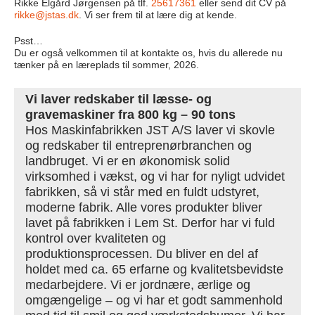
Rikke Elgård Jørgensen på tlf.
25617361
eller send dit CV på
rikke@jstas.dk
. Vi ser frem til at lære dig at kende.
Psst…
Du er også velkommen til at kontakte os, hvis du allerede nu
tænker på en læreplads til sommer, 2026.
Vi laver redskaber til læsse- og
gravemaskiner fra 800 kg – 90 tons
Hos Maskinfabrikken JST A/S laver vi skovle
og redskaber til entreprenørbranchen og
landbruget. Vi er en økonomisk solid
virksomhed i vækst, og vi har for nyligt udvidet
fabrikken, så vi står med en fuldt udstyret,
moderne fabrik. Alle vores produkter bliver
lavet på fabrikken i Lem St. Derfor har vi fuld
kontrol over kvaliteten og
produktionsprocessen. Du bliver en del af
holdet med ca. 65 erfarne og kvalitetsbevidste
medarbejdere. Vi er jordnære, ærlige og
omgængelige – og vi har et godt sammenhold