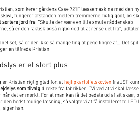
Kristian, som kører gårdens Case 721F læssemaskine med den n
lskovl, fungerer afstanden mellem tremmerne rigtig godt, og sk
t sortere jord fra
. “Skulle der være en lille smule råddenskab i
rne, så er den faktisk også rigtig god til at rense det fra”, udtale
net set, så er der ikke så mange ting at pege fingre af… Det spil
ger en tilfreds Kristian.
dslys er et stort plus
 er Kristian rigtig glad for, at
højtipkartoffelskovlen
fra JST kun
ejdslys som tilvalg
direkte fra fabrikken. “Vi ved at vi skal læsse
r når det er mørkt. For at man kan få det bedste ud af sit skær, o
er den bedst mulige læsning, så valgte vi at få installeret to LED 
, siger han.