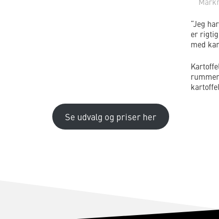
Markm
“Jeg har
er rigti
med kart
Kartoff
rumme
kartoffe
Se udvalg og priser her