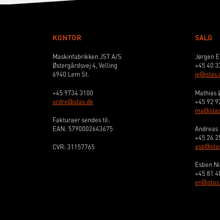
KONTOR
SALG
Maskinfabrikken JST A/S
Jørgen E
Østergårdsvej 4, Velling
+45 40 3
6940 Lem St.
je@jstas.
+45 9734 3100
Mathias 
ordre@jstas.dk
+45 92 9
ma@jstas
Fakturaer sendes til:
EAN: 5790002643675
Andreas 
+45 26 2
asp@jsta
CVR: 31157765
Esben Ni
+45 81 4
en@jstas