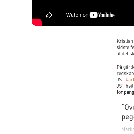
Kristia
sidste f
at det s
På gårde
redskabe
JST
kart
JST højt
for pen
“Ov
pege
Markm