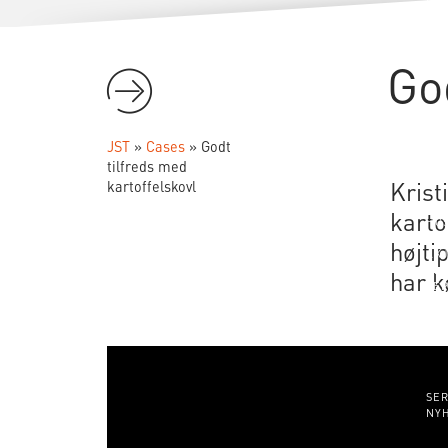
KATALOGER
Go
HO
KAT
JST
JST
»
Cases
»
Godt
CASES
tilfreds med
Krist
kartoffelskovl
karto
HOS
NY 
højti
AK
CM
har k
ZE
GR
STR
OM OS
SER
NY