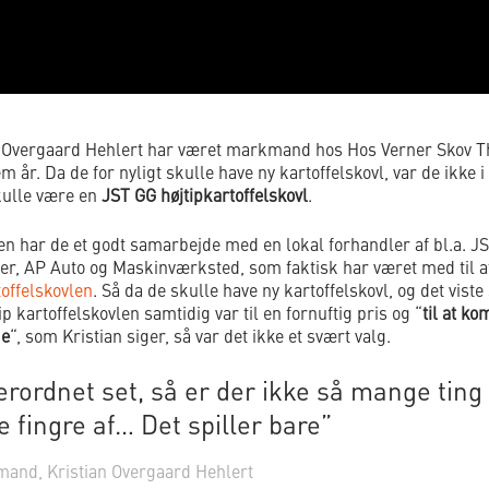
n Overgaard Hehlert har været markmand hos Hos Verner Skov 
em år. Da de for nyligt skulle have ny kartoffelskovl, var de ikke i 
kulle være en
JST GG højtipkartoffelskovl
.
n har de et godt samarbejde med en lokal forhandler af bl.a. J
r, AP Auto og Maskinværksted, som faktisk har været med til a
offelskovlen
. Så da de skulle have ny kartoffelskovl, og det viste 
ip kartoffelskovlen samtidig var til en fornuftig pris og “
til at ko
ge
“, som Kristian siger, så var det ikke et svært valg.
erordnet set, så er der ikke så mange ting 
 fingre af… Det spiller bare”
and, Kristian Overgaard Hehlert