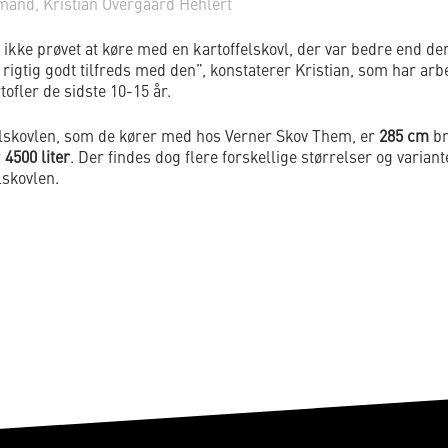
and, Kristian Overgaard Hehlert
 ikke prøvet at køre med en kartoffelskovl, der var bedre end den
g rigtig godt tilfreds med den”, konstaterer Kristian, som har arb
ofler de sidste 10-15 år.
elskovlen, som de kører med hos Verner Skov Them, er
285 cm
br
r
4500 liter
. Der findes dog flere forskellige størrelser og variant
lskovlen.