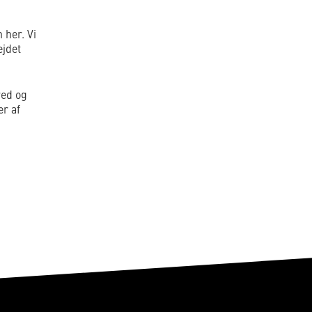
 her. Vi
ejdet
ed og
er af