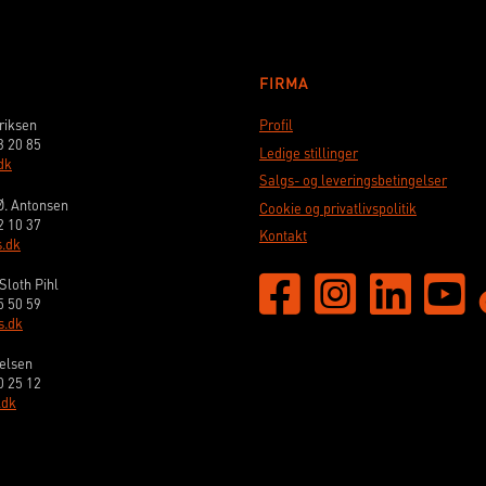
FIRMA
riksen
Profil
3 20 85
Ledige stillinger
dk
Salgs- og leveringsbetingelser
Ø. Antonsen
Cookie og privatlivspolitik
2 10 37
Kontakt
.dk
Sloth Pihl
5 50 59
s.dk
elsen
0 25 12
.dk