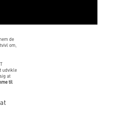
Them de
tvivl om,
ST
t udvikle
sig at
mme til
at