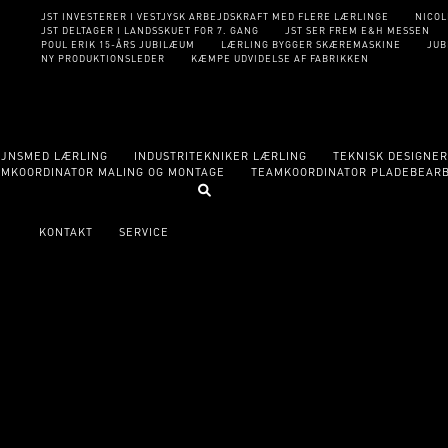
JST INVESTERER I VESTJYSK ARBEJDSKRAFT MED FLERE LÆRLINGE
NICOL
JST DELTAGER I LANDSSKUET FOR 7. GANG
JST SER FREM E&H MESSEN
POUL ERIK 15-ÅRS JUBILÆUM
LÆRLING BYGGER SKÆREMASKINE
JUB
NY PRODUKTIONSLEDER
KÆMPE UDVIDELSE AF FABRIKKEN
EJNSMED LÆRLING
INDUSTRITEKNIKER LÆRLING
TEKNISK DESIGNE
AMKOORDINATOR MALING OG MONTAGE
TEAMKOORDINATOR PLADEBEAR
KONTAKT
SERVICE