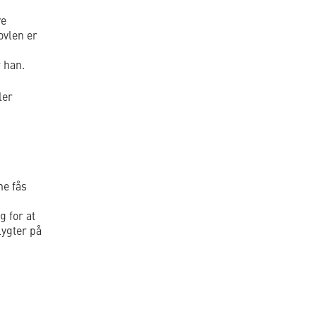
ye
ovlen er
r han.
ler
ne fås
g for at
lygter på