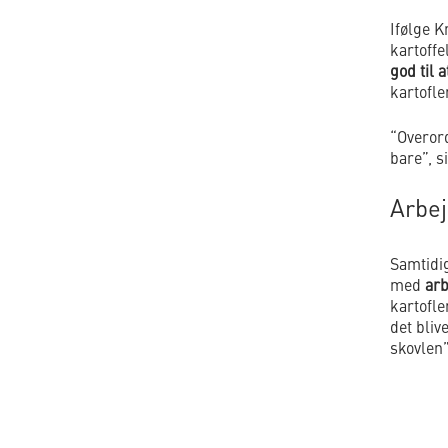
Ifølge 
kartoffe
god til a
kartofle
“Overord
bare”, si
Arbej
Samtidig
med
arb
kartofle
det bliv
skovlen”