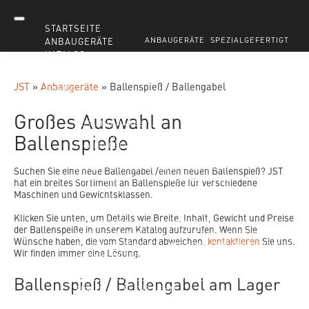
STARTSEITE
ANBAUGERÄTE
ANBAUGERÄTE
SPEZIALGEFERTIGT
KATALOG
JST KATALOG
JST KATALOG E-LINJE
JST KATALOG AUF DEM HANDY
JST
»
Anbaugeräte
»
Ballenspieß / Ballengabel
CASES
BEI MASKINFABRIKKEN JST WISSEN WIR: STARKE
Großes Auswahl an
LÖSUNGEN BEGINNEN MIT EINER STARKEN
ZUSAMMENARBEIT.
Ballenspieße
SPEZIALANGEFERTIGTER SCHAUFEL VON JST NACH
ISLAND GELIEFERT
PLANIERSCHAUFEL MIT DREIFACHEN
AUFNAHMEN
AKJ BAUUNTERNEHMER
Suchen Sie eine neue Ballengabel /einen neuen Ballenspieß? JST
HYDRAULISCHER GRÜNGUTGABEL
CMC
hat ein breites Sortiment an Ballenspieße für verschiedene
LOHNUNTERNEHMEN
Maschinen und Gewichtsklassen.
HOCHKIPPSCHAUFELN
FREDERICIA SHIPPING
ZEPPELIN RENTAL DÄNEMARK
ANBAUGERÄTE FÜR
Klicken Sie unten, um Details wie Breite, Inhalt, Gewicht und Preise
DEN GESAMTEN MASCHINENPARK
der Ballenspeiße in unserem Katalog aufzurufen. Wenn Sie
HOCHKIPP KARTOFFELSCHAUFEL
4500 LITER
Wünsche haben, die vom Standard abweichen,
kontaktieren
Sie uns.
KARTOFFELSCHAUFEL MIT HOCHKIPP FÜR LANDWIRT
Wir finden immer eine Lösung.
HACKSCHNITZELSCHAUFEL
VERSTÄRKTE
HACKSCHNITZELSCHAUFEL FÜR SÄGEWERK
Ballenspieß / Ballengabel am Lager
LADESCHAUFEL
DIREKT MONTIERTE LADESCHAUFELN
FÜR ZIEGELEI FÜR LEHM
HEAVY DUTY TIEFLÖFFEL
HD