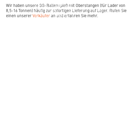
TIEFLÖFFEL/ABBRUCHLÖFFEL ZUM UMSCHLAGEN
Wir haben unsere GG-Ballenspieß mit Oberstangen (für Lader von
VON AUSBAUASPHALT
8,5-16 Tonnen) häufig zur sofortigen Lieferung auf Lager. Rufen Sie
>> ARCHIV
WEITERE CASES MIT JST ANBAUGERÄTE
einen unserer
Verkäufer
an und erfahren Sie mehr.
BEI UNSEREN KUNDEN
ÜBER UNS
PROFIL
SERVICE
KONTAKT
KONTAKT
SERVICE