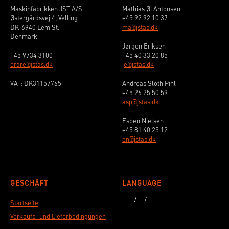
Maskinfabrikken JST A/S
Mathias Ø. Antonsen
Østergårdsvej 4, Velling
+45 92 92 10 37
DK-6940 Lem St.
ma@jstas.dk
Denmark
Jørgen Eriksen
+45 9734 3100
+45 40 33 20 85
ordre@jstas.dk
je@jstas.dk
VAT: DK31157765
Andreas Sloth Pihl
+45 26 25 50 59
asp@jstas.dk
Esben Nielsen
+45 81 40 25 12
en@jstas.dk
GESCHÄFT
LANGUAGE
Startseite
Verkaufs- und Lieferbedingungen