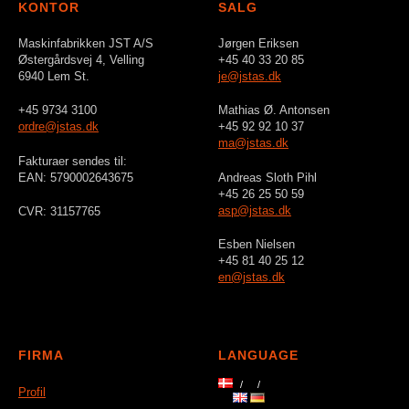
KONTOR
SALG
Maskinfabrikken JST A/S
Jørgen Eriksen
Østergårdsvej 4, Velling
+45 40 33 20 85
6940 Lem St.
je@jstas.dk
+45 9734 3100
Mathias Ø. Antonsen
ordre@jstas.dk
+45 92 92 10 37
ma@jstas.dk
Fakturaer sendes til:
EAN: 5790002643675
Andreas Sloth Pihl
+45 26 25 50 59
asp@jstas.dk
CVR: 31157765
Esben Nielsen
+45 81 40 25 12
en@jstas.dk
FIRMA
LANGUAGE
Profil