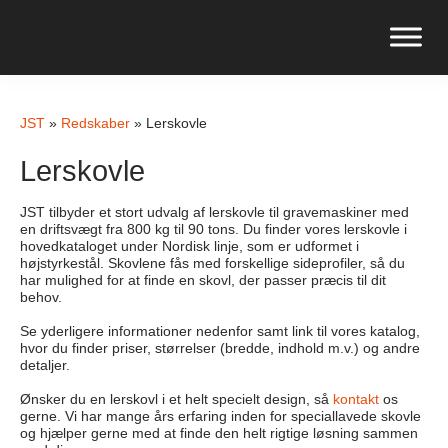
JST
»
Redskaber
»
Lerskovle
Lerskovle
JST tilbyder et stort udvalg af lerskovle til gravemaskiner med
en driftsvægt fra 800 kg til 90 tons. Du finder vores lerskovle i
hovedkataloget under Nordisk linje, som er udformet i
højstyrkestål. Skovlene fås med forskellige sideprofiler, så du
har mulighed for at finde en skovl, der passer præcis til dit
behov.
Se yderligere informationer nedenfor samt link til vores katalog,
hvor du finder priser, størrelser (bredde, indhold m.v.) og andre
detaljer.
Ønsker du en lerskovl i et helt specielt design, så
kontakt
os
gerne. Vi har mange års erfaring inden for speciallavede skovle
og hjælper gerne med at finde den helt rigtige løsning sammen