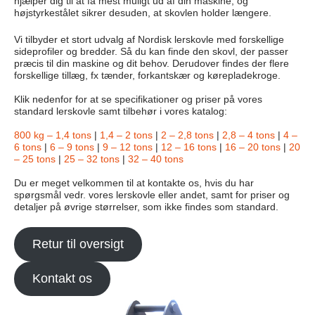
hjælper dig til at få mest muligt ud af din maskine, og
højstyrkestålet sikrer desuden, at skovlen holder længere.
Vi tilbyder et stort udvalg af Nordisk lerskovle med forskellige
sideprofiler og bredder. Så du kan finde den skovl, der passer
præcis til din maskine og dit behov. Derudover findes der flere
forskellige tillæg, fx tænder, forkantskær og kørepladekroge.
Klik nedenfor for at se specifikationer og priser på vores
standard lerskovle samt tilbehør i vores katalog:
800 kg – 1,4 tons
|
1,4 – 2 tons
|
2 – 2,8 tons
|
2,8 – 4 tons
|
4 –
6 tons
|
6 – 9 tons
|
9 – 12 tons
|
12 – 16 tons
|
16 – 20 tons
|
20
– 25 tons
|
25 – 32 tons
|
32 – 40 tons
Du er meget velkommen til at kontakte os, hvis du har
spørgsmål vedr. vores lerskovle eller andet, samt for priser og
detaljer på øvrige størrelser, som ikke findes som standard.
Retur til oversigt
Kontakt os