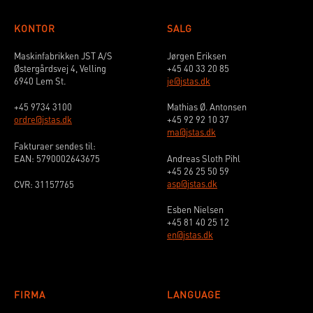
KONTOR
SALG
Maskinfabrikken JST A/S
Jørgen Eriksen
Østergårdsvej 4, Velling
+45 40 33 20 85
6940 Lem St.
je@jstas.dk
+45 9734 3100
Mathias Ø. Antonsen
ordre@jstas.dk
+45 92 92 10 37
ma@jstas.dk
Fakturaer sendes til:
EAN: 5790002643675
Andreas Sloth Pihl
+45 26 25 50 59
asp@jstas.dk
CVR: 31157765
Esben Nielsen
+45 81 40 25 12
en@jstas.dk
FIRMA
LANGUAGE