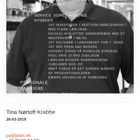
VORES KUNDER
OM OS
SERVICE
VORES HISTORIE
NYHEDER
JST INVESTERER I VESTJYSK ARBEJDSKRAFT
MED FLERE LÆRLINGE
NICOLEJ AFSLUTTER SVENDEPRØVE MED ET
MESTERVÆRK I METAL
JST DELTAGER I LANDSSKUET FOR 7. GANG
JST SER FREM E&H MESSEN
UDVIDET STAND PÅ ROSKILDE DYRSKUE
POUL ERIK 15-ÅRS JUBILÆUM
LÆRLING BYGGER SKÆREMASKINE
JUBILARER HOS JST
ØGET FOKUS PÅ DET DANSKE MARKED
NY PRODUKTIONSLEDER
KÆMPE UDVIDELSE AF FABRIKKEN
PERSONALE
KARRIERE
KLEJNSMED LÆRLING
INDUSTRITEKNIKER LÆRLING
TEKNISK DESIGNER
MONTAGEMEDARBEJDER
TEAMKOORDINATOR MALING OG MONTAGE
Tina Nørtoft Krabbe
TEAMKOORDINATOR
PLADEBEARBEJDNINGSAFDELING
26-03-2019
KONTAKT
KONTAKT
SERVICE
pa@jstas.dk