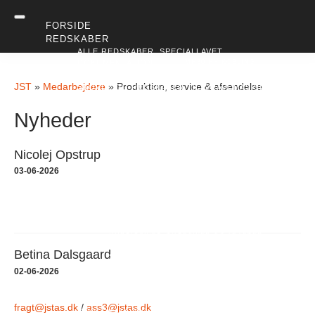
FORSIDE
REDSKABER
ALLE REDSKABER
SPECIALLAVET
DOKUMENTATION
MH30 HY KOBLING
MASKINER
JST
»
Medarbejdere
»
Produktion, service & afsendelse
SKOVLE OG REDSKABER TIL GRAVEMASKINER
SE KATALOG | 800-1.400 KG
SE KATALOG | 1.400-2.000 KG
Nyheder
SE KATALOG | 2.000-2.800 KG
SE KATALOG | 2.800-4.000 KG
SE KATALOG | 4.000-6.000 KG
SE KATALOG | 6.000-9.000 KG
Nicolej Opstrup
SE KATALOG | 9.000-12.000 KG
SE KATALOG | 12.000-16.000 KG
03-06-2026
SE KATALOG | 16.000-20.000 KG
SE KATALOG | 20.000-25.000 KG
SE KATALOG | 25.000-32.000 KG
SE KATALOG | 32.000-40.000 KG
SE KATALOG | 40.000-50.000 KG
SE KATALOG | 50.000-60.000 KG
HURTIGSKIFT, TILTPOWER OG ADAPTER
REDSKABER TIL LÆSSEMASKINER
Betina Dalsgaard
SE KATALOG | 1.200-8.500 KG
SE KATALOG | 8.500-40.000 KG
02-06-2026
REDSKABER TIL FRONTLÆSSERE
SE KATALOG | FRONTLÆSSER
KATALOGER
fragt@jstas.dk
/
ass3@jstas.dk
HOVEDKATALOG 2026
REDSKABER TIL LÆSSE- OG