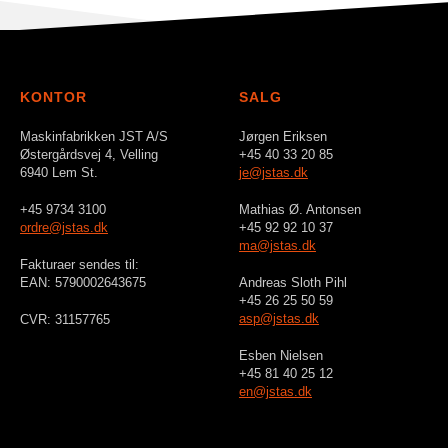
KONTOR
SALG
Maskinfabrikken JST A/S
Jørgen Eriksen
Østergårdsvej 4, Velling
+45 40 33 20 85
6940 Lem St.
je@jstas.dk
+45 9734 3100
Mathias Ø. Antonsen
ordre@jstas.dk
+45 92 92 10 37
ma@jstas.dk
Fakturaer sendes til:
EAN: 5790002643675
Andreas Sloth Pihl
+45 26 25 50 59
asp@jstas.dk
CVR: 31157765
Esben Nielsen
+45 81 40 25 12
en@jstas.dk