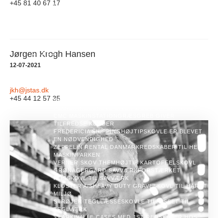
+45 81 40 67 17
GRAVEMASKINER FRA 800-90.000 KG
KATALOG E-LINJE
SKOVLE OG UDSTYR TIL
GRAVEMASKINER OG RENDEGRAVERE FRA 800-
9.000 KG
JST KATALOG PÅ MOBILEN
BEDRE VISNING AF
KATALOGET PÅ MOBILEN I SALESPAL APP
Jørgen Krogh Hansen
CASES
HOS MASKINFABRIKKEN JST VED VI, AT STÆRKE
12-07-2021
LØSNINGER BEGYNDER MED ET STÆRKT
SAMARBEJDE.
NY SPECIALDESIGNET SKOVL LEVERET TIL ISLAND
jkh@jstas.dk
– KLAR TIL EKSTREME FORHOLD
+45 44 12 57 35
AKJ ENTREPRENØR
EKSTRA BESLAG PÅ
PLANERINGSSKOVL GIVER ØGET EFFEKTIVITET
CMC MASKINSTATION
GRÆSGREB GIVER
TILFREDSE KUNDER
FREDERICIA SHIPPING
HØJTIPSKOVLE ER BLEVET
EN NØDVENDIGHED
ZEPPELIN RENTAL DANMARK
REDSKABER TIL HELE
MASKINPARKEN
VERNER SKOV THEM
HØJTIP KARTOFFELSKOVL
GRØNAGERGÅRD SAVVÆRK
FORSTÆRKET
FLISSKOVL TIL SAVVÆRK
KLOSTER A/S
HEAVY DUTY GRAVESKOVL TIL HÅRDT
MILJØ
STRØJER TEGL
LÆSSESKOVLE TILPASSET TIL
TEGLVÆRK
>> ARKIV
ALLE CASES MED JST REDSKABER HOS