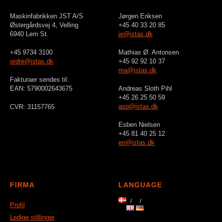
Maskinfabrikken JST A/S
Jørgen Eriksen
Østergårdsvej 4, Velling
+45 40 33 20 85
6940 Lem St.
je@jstas.dk
+45 9734 3100
Mathias Ø. Antonsen
ordre@jstas.dk
+45 92 92 10 37
ma@jstas.dk
Fakturaer sendes til:
EAN: 5790002643675
Andreas Sloth Pihl
+45 26 25 50 59
asp@jstas.dk
CVR: 31157765
Esben Nielsen
+45 81 40 25 12
en@jstas.dk
FIRMA
LANGUAGE
Profil
Ledige stillinger