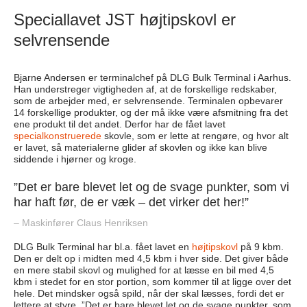
Speciallavet JST højtipskovl er
selvrensende
Bjarne Andersen er terminalchef på DLG Bulk Terminal i Aarhus.
Han understreger vigtigheden af, at de forskellige redskaber,
som de arbejder med, er selvrensende. Terminalen opbevarer
14 forskellige produkter, og der må ikke være afsmitning fra det
ene produkt til det andet. Derfor har de fået lavet
specialkonstruerede
skovle, som er lette at rengøre, og hvor alt
er lavet, så materialerne glider af skovlen og ikke kan blive
siddende i hjørner og kroge.
”Det er bare blevet let og de svage punkter, som vi
har haft før, de er væk – det virker det her!”
– Maskinfører Claus Henriksen
DLG Bulk Terminal har bl.a. fået lavet en
højtipskovl
på 9 kbm.
Den er delt op i midten med 4,5 kbm i hver side. Det giver både
en mere stabil skovl og mulighed for at læsse en bil med 4,5
kbm i stedet for en stor portion, som kommer til at ligge over det
hele. Det mindsker også spild, når der skal læsses, fordi det er
lettere at styre. ”Det er bare blevet let og de svage punkter, som