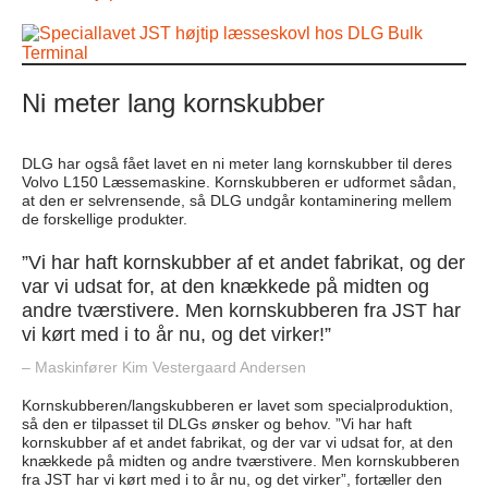
Ni meter lang kornskubber
DLG har også fået lavet en ni meter lang kornskubber til deres
Volvo L150 Læssemaskine. Kornskubberen er udformet sådan,
at den er selvrensende, så DLG undgår kontaminering mellem
de forskellige produkter.
”Vi har haft kornskubber af et andet fabrikat, og der
var vi udsat for, at den knækkede på midten og
andre tværstivere. Men kornskubberen fra JST har
vi kørt med i to år nu, og det virker!”
– Maskinfører Kim Vestergaard Andersen
Kornskubberen/langskubberen er lavet som specialproduktion,
så den er tilpasset til DLGs ønsker og behov. ”Vi har haft
kornskubber af et andet fabrikat, og der var vi udsat for, at den
knækkede på midten og andre tværstivere. Men kornskubberen
fra JST har vi kørt med i to år nu, og det virker”, fortæller den