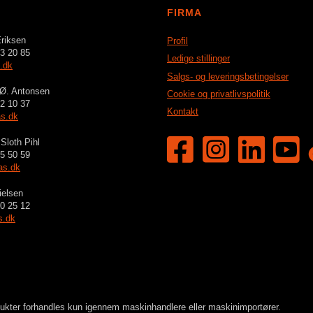
FIRMA
riksen
Profil
3 20 85
Ledige stillinger
.dk
Salgs- og leveringsbetingelser
 Ø. Antonsen
Cookie og privatlivspolitik
2 10 37
Kontakt
s.dk
Sloth Pihl
5 50 59
as.dk
ielsen
0 25 12
s.dk
dukter forhandles kun igennem maskinhandlere eller maskinimportører.