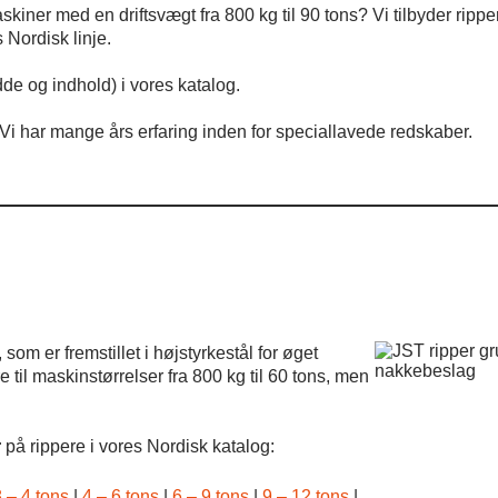
skiner med en driftsvægt fra 800 kg til 90 tons? Vi tilbyder rippe
 Nordisk linje.
dde og indhold) i vores katalog.
. Vi har mange års erfaring inden for speciallavede redskaber.
, som er fremstillet i højstyrkestål for øget
nakkebeslag
e til maskinstørrelser fra 800 kg til 60 tons, men
r
på rippere i vores Nordisk katalog:
8 – 4 tons
|
4 – 6 tons
|
6 – 9 tons
|
9 – 12 tons
|