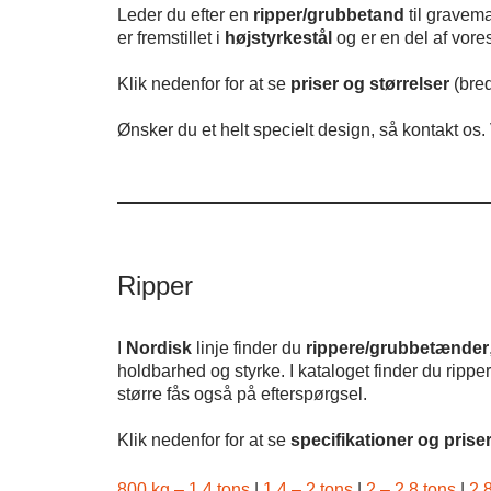
Leder du efter en
ripper/grubbetand
til gravema
er fremstillet i
højstyrkestål
og er en del af vores
Klik nedenfor for at se
priser og størrelser
(bre
Ønsker du et helt specielt design, så kontakt os
Ripper
I
Nordisk
linje finder du
rippere/grubbetænder
holdbarhed og styrke. I kataloget finder du ripper
større fås også på efterspørgsel.
Klik nedenfor for at se
specifikationer og prise
800 kg – 1,4 tons
|
1,4 – 2 tons
|
2 – 2,8 tons
|
2,