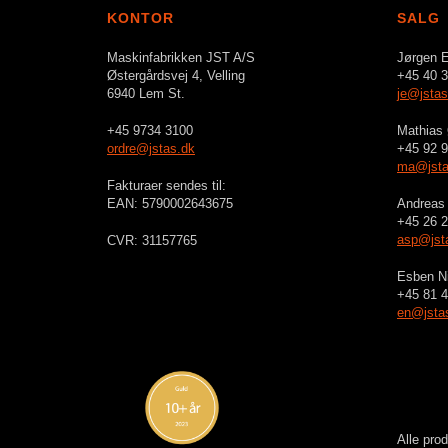
KONTOR
SALG
Maskinfabrikken JST A/S
Jørgen E
Østergårdsvej 4, Velling
+45 40 3
6940 Lem St.
je@jstas
+45 9734 3100
Mathias
ordre@jstas.dk
+45 92 9
ma@jsta
Fakturaer sendes til:
EAN: 5790002643675
Andreas 
+45 26 2
asp@jst
CVR: 31157765
Esben N
+45 81 4
en@jsta
Alle pro