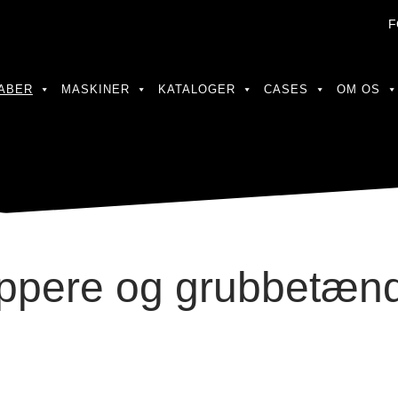
F
ABER
MASKINER
KATALOGER
CASES
OM OS
ppere og grubbetæn