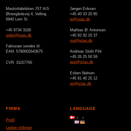
Maskinfabrikken JST A/S
Jørgen Eriksen
Østergårdsvej 4, Velling
+45 40 33 20 85
6940 Lem St.
je@jstas.dk
+45 9734 3100
Mathias Ø. Antonsen
ordre@jstas.dk
+45 92 92 10 37
ma@jstas.dk
Fakturaer sendes til:
EAN: 5790002643675
Andreas Sloth Pihl
+45 26 25 50 59
asp@jstas.dk
CVR: 31157765
Esben Nielsen
+45 81 40 25 12
en@jstas.dk
FIRMA
LANGUAGE
Profil
Ledige stillinger