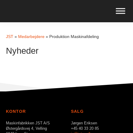
JST
»
Medarbejdere
»
Produktion Maskinafdeling
Nyheder
KONTOR
SALG
Maskinfabrikken JST A/S
Jørgen Eriksen
Østergårdsvej 4, Velling
+45 40 33 20 85