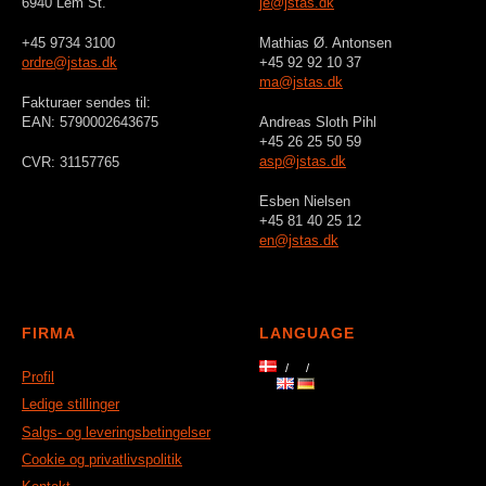
6940 Lem St.
je@jstas.dk
+45 9734 3100
Mathias Ø. Antonsen
ordre@jstas.dk
+45 92 92 10 37
ma@jstas.dk
Fakturaer sendes til:
EAN: 5790002643675
Andreas Sloth Pihl
+45 26 25 50 59
asp@jstas.dk
CVR: 31157765
Esben Nielsen
+45 81 40 25 12
en@jstas.dk
FIRMA
LANGUAGE
Profil
Ledige stillinger
Salgs- og leveringsbetingelser
Cookie og privatlivspolitik