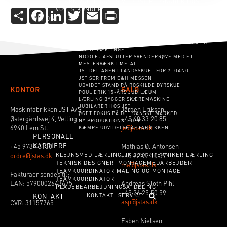
>> ARKIV
ALLE CASES MED JST REDSKABER HOS
VORES KUNDER
Share
Facebook
LinkedIn
Twitter
Email
Print
OM OS
SERVICE
VORES HISTORIE
NYHEDER
JST INVESTERER I VESTJYSK ARBEJDSKRAFT MED
FLERE LÆRLINGE
NICOLEJ AFSLUTTER SVENDEPRØVE MED ET
MESTERVÆRK I METAL
JST DELTAGER I LANDSSKUET FOR 7. GANG
JST SER FREM E&H MESSEN
UDVIDET STAND PÅ ROSKILDE DYRSKUE
KONTOR
SALG
POUL ERIK 15-ÅRS JUBILÆUM
LÆRLING BYGGER SKÆREMASKINE
JUBILARER HOS JST
Maskinfabrikken JST A/S
Jørgen Eriksen
ØGET FOKUS PÅ DET DANSKE MARKED
Østergårdsvej 4, Velling
+45 40 33 20 85
NY PRODUKTIONSLEDER
6940 Lem St.
je@jstas.dk
KÆMPE UDVIDELSE AF FABRIKKEN
PERSONALE
KARRIERE
+45 9734 3100
Mathias Ø. Antonsen
KLEJNSMED LÆRLING
INDUSTRITEKNIKER LÆRLING
ordre@jstas.dk
+45 92 92 10 37
TEKNISK DESIGNER
MONTAGEMEDARBEJDER
ma@jstas.dk
TEAMKOORDINATOR MALING OG MONTAGE
Fakturaer sendes til:
TEAMKOORDINATOR
EAN: 5790002643675
Andreas Sloth Pihl
PLADEBEARBEJDNINGSAFDELING
+45 26 25 50 59
KONTAKT
KONTAKT
SERVICE
asp@jstas.dk
CVR: 31157765
Esben Nielsen