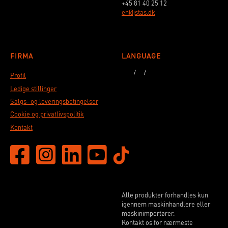
+45 81 40 25 12
en@jstas.dk
FIRMA
LANGUAGE
Profil
Ledige stillinger
Salgs- og leveringsbetingelser
Cookie og privatlivspolitik
Kontakt
Alle produkter forhandles kun
igennem maskinhandlere eller
maskinimportører.
Kontakt os for nærmeste