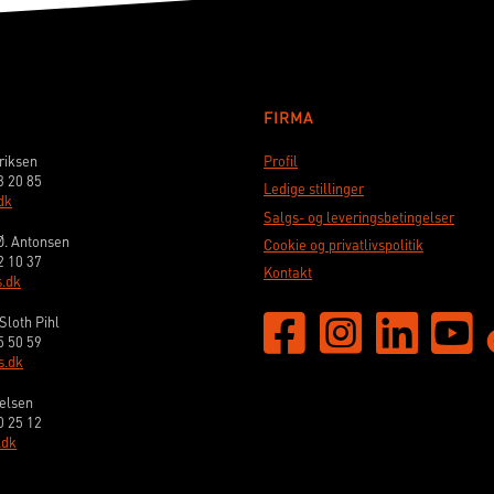
FIRMA
riksen
Profil
3 20 85
Ledige stillinger
dk
Salgs- og leveringsbetingelser
Ø. Antonsen
Cookie og privatlivspolitik
2 10 37
Kontakt
.dk
Sloth Pihl
5 50 59
s.dk
elsen
0 25 12
.dk