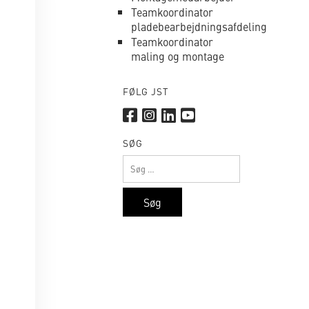
Teamkoordinator
pladebearbejdningsafdeling
Teamkoordinator
maling og montage
FØLG JST
SØG
Søg
efter: