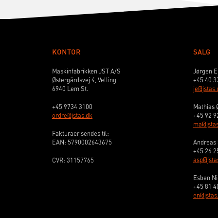
KONTOR
SALG
Maskinfabrikken JST A/S
Jørgen E
Østergårdsvej 4, Velling
+45 40 3
6940 Lem St.
je@jstas.
+45 9734 3100
Mathias 
ordre@jstas.dk
+45 92 9
ma@jstas
Fakturaer sendes til:
EAN: 5790002643675
Andreas 
+45 26 2
asp@jsta
CVR: 31157765
Esben Ni
+45 81 4
en@jstas