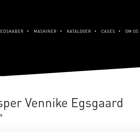
REDSKABER
MASKINER
KATALOGER
CASES
OM OS
sper Vennike Egsgaard
26