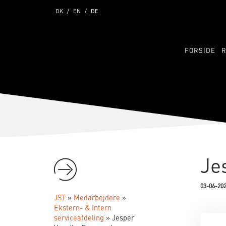
DK
EN
DE
FORSIDE
Je
03-06-20
JST
»
Medarbejdere
»
Ekstern- & Intern
serviceafdeling
»
Jesper