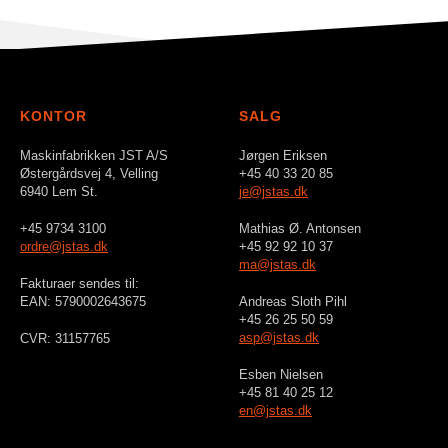
KONTOR
SALG
Maskinfabrikken JST A/S
Jørgen Eriksen
Østergårdsvej 4, Velling
+45 40 33 20 85
6940 Lem St.
je@jstas.dk
+45 9734 3100
Mathias Ø. Antonsen
ordre@jstas.dk
+45 92 92 10 37
ma@jstas.dk
Fakturaer sendes til:
EAN: 5790002643675
Andreas Sloth Pihl
+45 26 25 50 59
asp@jstas.dk
CVR: 31157765
Esben Nielsen
+45 81 40 25 12
en@jstas.dk