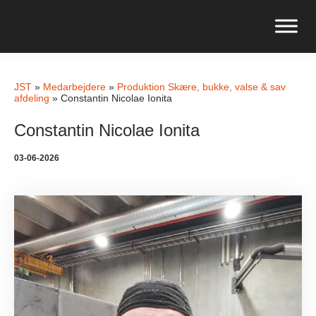
JST
»
Medarbejdere
»
Produktion Skære, bukke, valse & sav
afdeling
»
Constantin Nicolae Ionita
Constantin Nicolae Ionita
03-06-2026