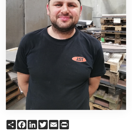
Share
Facebook
LinkedIn
Twitter
Email
Print