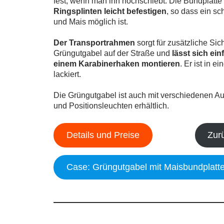
fest, wenn man ihn hochschiebt. Die Bundplatte
Ringsplinten leicht befestigen
, so dass ein s
und Mais möglich ist.
Der Transportrahmen
sorgt für zusätzliche Sic
Grüngutgabel auf der Straße und
lässt sich ein
einem Karabinerhaken montieren
. Er ist in 
lackiert.
Die Grüngutgabel ist auch mit verschiedenen A
und Positionsleuchten erhältlich.
Details und Preise
Zur
Case: Grüngutgabel mit Maisbundplatte