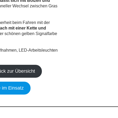
lässt sich mit Bolzen und
chneller Wechsel zwischen Gras
herheit beim Fahren mit der
fach mit einer Kette und
einer schönen gelben Signalfarbe
ufnahmen, LED-Arbeitsleuchten
ück zur Übersicht
 im Einsatz