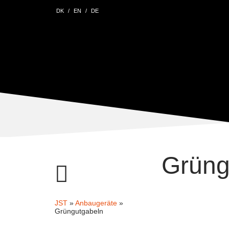
DK
EN
DE
Grüng
JST
»
Anbaugeräte
»
Grüngutgabeln