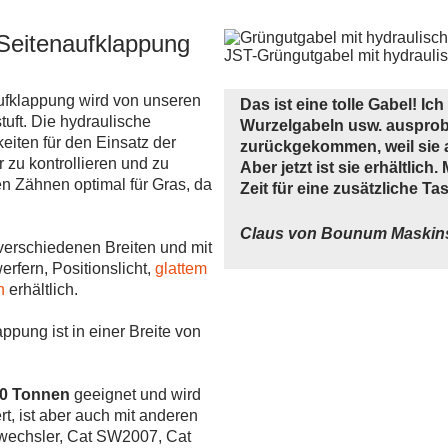
 Seitenaufklappung
JST-Grüngutgabel mit hydrauli
ufklappung wird von unseren
Das ist eine tolle Gabel! I
stuft. Die hydraulische
Wurzelgabeln usw. ausprobi
eiten für den Einsatz der
zurückgekommen, weil sie a
 zu kontrollieren und zu
Aber jetzt ist sie erhältlic
en Zähnen optimal für Gras, da
Zeit für eine zusätzliche Ta
Claus von Bounum Maskins
verschiedenen Breiten und mit
fern, Positionslicht,
glattem
n
erhältlich.
ppung ist in einer Breite von
20 Tonnen
geeignet und wird
t, ist aber auch mit anderen
lwechsler, Cat SW2007, Cat