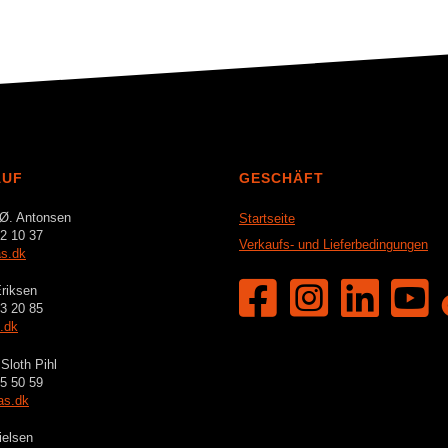
AUF
GESCHÄFT
 Ø. Antonsen
Startseite
2 10 37
Verkaufs- und Lieferbedingungen
s.dk
riksen
3 20 85
.dk
Sloth Pihl
5 50 59
as.dk
ielsen