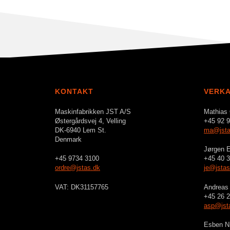
KONTAKT
VERK
Maskinfabrikken JST A/S
Mathias
Østergårdsvej 4, Velling
+45 92 9
DK-6940 Lem St.
ma@jsta
Denmark
Jørgen E
+45 9734 3100
+45 40 3
ordre@jstas.dk
je@jstas
VAT: DK31157765
Andreas 
+45 26 2
asp@jst
Esben N