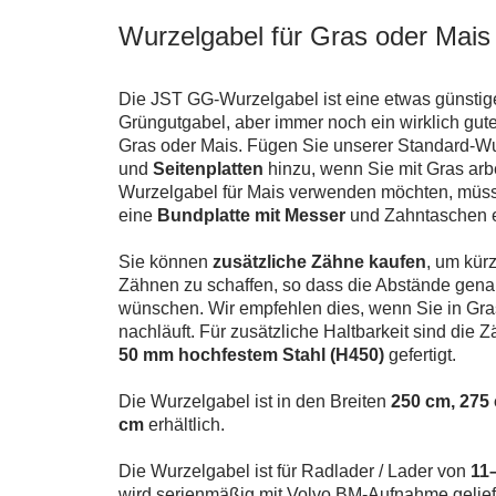
Wurzelgabel für Gras oder Mais
Die JST GG-Wurzelgabel ist eine etwas günstige
Grüngutgabel, aber immer noch ein wirklich gute
Gras oder Mais. Fügen Sie unserer Standard-W
und
Seitenplatten
hinzu, wenn Sie mit Gras ar
Wurzelgabel für Mais verwenden möchten, müs
eine
Bundplatte mit Messer
und Zahntaschen 
Sie können
zusätzliche Zähne kaufen
, um kür
Zähnen zu schaffen, so dass die Abstände genau
wünschen. Wir empfehlen dies, wenn Sie in Gra
nachläuft. Für zusätzliche Haltbarkeit sind die
50 mm hochfestem Stahl (H450)
gefertigt.
Die Wurzelgabel ist in den Breiten
250 cm, 275
cm
erhältlich.
Die Wurzelgabel ist für Radlader / Lader von
11
wird serienmäßig mit Volvo BM-Aufnahme geliefe