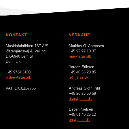
KONTAKT
VERKAUF
Maskinfabrikken JST A/S
Mathias Ø. Antonsen
Østergårdsvej 4, Velling
+45 92 92 10 37
DK-6940 Lem St.
ma@jstas.dk
Denmark
Jørgen Eriksen
+45 9734 3100
+45 40 33 20 85
ordre@jstas.dk
je@jstas.dk
VAT: DK31157765
Andreas Sloth Pihl
+45 26 25 50 59
asp@jstas.dk
Esben Nielsen
+45 81 40 25 12
en@jstas.dk